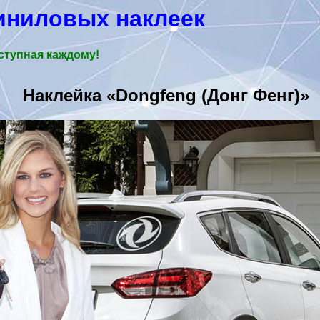
иниловых наклеек
ступная каждому!
Наклейка «Dongfeng (Донг Фенг)»